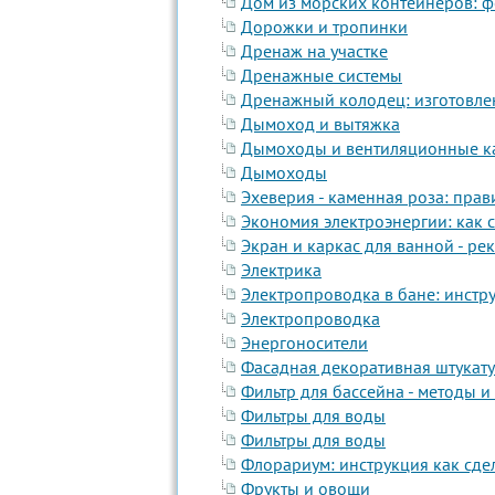
Дом из морских контейнеров: ф
Дорожки и тропинки
Дренаж на участке
Дренажные системы
Дренажный колодец: изготовлен
Дымоход и вытяжка
Дымоходы и вентиляционные ка
Дымоходы
Эхеверия - каменная роза: пра
Экономия электроэнергии: как с
Экран и каркас для ванной - р
Электрика
Электропроводка в бане: инстр
Электропроводка
Энергоносители
Фасадная декоративная штукат
Фильтр для бассейна - методы 
Фильтры для воды
Фильтры для воды
Флорариум: инструкция как сде
Фрукты и овощи