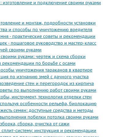
: изготовление и подключение своими руками
отовление и монтаж, подробности установки
ства и способы по уничтожению вредителя
амня - практические советы и рекомендации
ек - пошаговое руководство и мастер-класс
очей своими руками
 своими руками: чертеж и схема сборки
 и рекомендации по борьбе с осами
способы уничтожения тараканов в квартире
укция по изгнанию змей с дачного участка
 возведение стен и перегородок из кирпича
 советы по выполнению работ своими руками
обы, инструмент, технология отделки стен
используя особенности рельефа, биолокацию
жесть семян: доступные средства и методы
 выполнения побелки потолка своими руками
зборка, сборка, очистка от сажи
 сплит-систему: инструкция и рекомендации