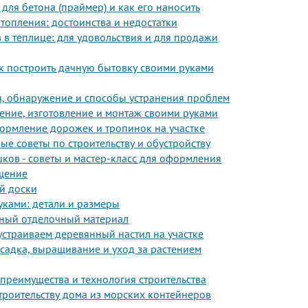
 для бетона (праймер) и как его наносить
топления: достоинства и недостатки
в теплице: для удовольствия и для продажи
ак построить дачную бытовку своими руками
, обнаружение и способы устранения проблем
ение, изготовление и монтаж своими руками
формление дорожек и тропинок на участке
е советы по строительству и обустройству
ов - советы и мастер-класс для оформления
щение
й доски
ками: детали и размеры
нный отделочный материал
устраиваем деревянный настил на участке
осадка, выращивание и уход за растением
 преимущества и технология строительства
строительству дома из морских контейнеров