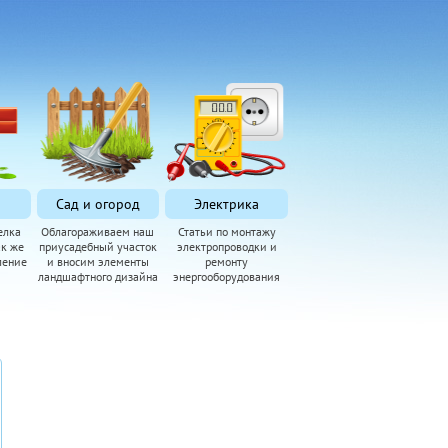
Сад и огород
Электрика
елка
Облагораживаем наш
Статьи по монтажу
ак же
приусадебный участок
электропроводки и
ление
и вносим элементы
ремонту
ландшафтного дизайна
энергооборудования