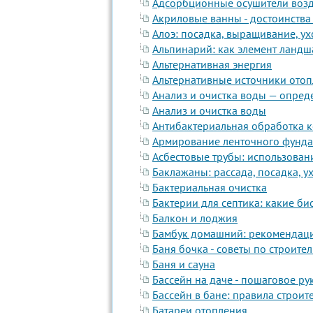
Адсорбционные осушители возд
Акриловые ванны - достоинства
Алоэ: посадка, выращивание, ух
Альпинарий: как элемент ланд
Альтернативная энергия
Альтернативные источники ото
Анализ и очистка воды — опред
Анализ и очистка воды
Антибактериальная обработка 
Армирование ленточного фундам
Асбестовые трубы: использован
Баклажаны: рассада, посадка, у
Бактериальная очистка
Бактерии для септика: какие б
Балкон и лоджия
Бамбук домашний: рекомендаци
Баня бочка - советы по строите
Баня и сауна
Бассейн на даче - пошаговое ру
Бассейн в бане: правила строит
Батареи отопления