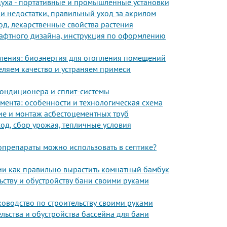
уха - портативные и промышленные установки
 и недостатки, правильный уход за акрилом
од, лекарственные свойства растения
шафтного дизайна, инструкция по оформлению
пления: биоэнергия для отопления помещений
еляем качество и устраняем примеси
кондиционера и сплит-системы
ента: особенности и технологическая схема
ие и монтаж асбестоцементных труб
ход, сбор урожая, тепличные условия
иопрепараты можно использовать в септике?
и как правильно вырастить комнатный бамбук
льству и обустройству бани своими руками
ководство по строительству своими руками
ельства и обустройства бассейна для бани