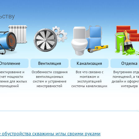
ьству
Отопление
Вентиляция
Канализация
Отделка
оектирование и
Особенности создания
Все что связано с
Внутренняя отд
счет мощности
вентиляционных
монтажом и
помещений, а т
ления для жилых
систем и устранение
эксплуатацией
дизайн и оформ
помещений
неисправностей
системы канализации
интерьера
 обустройства скважины иглы своими руками