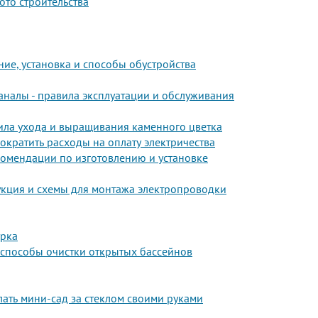
ото строительства
ие, установка и способы обустройства
налы - правила эксплуатации и обслуживания
вила ухода и выращивания каменного цветка
ократить расходы на оплату электричества
екомендации по изготовлению и установке
укция и схемы для монтажа электропроводки
урка
и способы очистки открытых бассейнов
лать мини-сад за стеклом своими руками