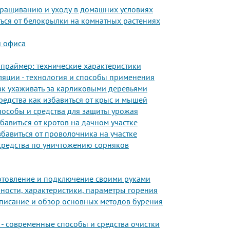
выращиванию и уходу в домашних условиях
ться от белокрылки на комнатных растениях
и офиса
 праймер: технические характеристики
ляции - технология и способы применения
ак ухаживать за карликовыми деревьями
редства как избавиться от крыс и мышей
пособы и средства для защиты урожая
збавиться от кротов на дачном участке
бавиться от проволочника на участке
 средства по уничтожению сорняков
отовление и подключение своими руками
нности, характеристики, параметры горения
описание и обзор основных методов бурения
 - современные способы и средства очистки