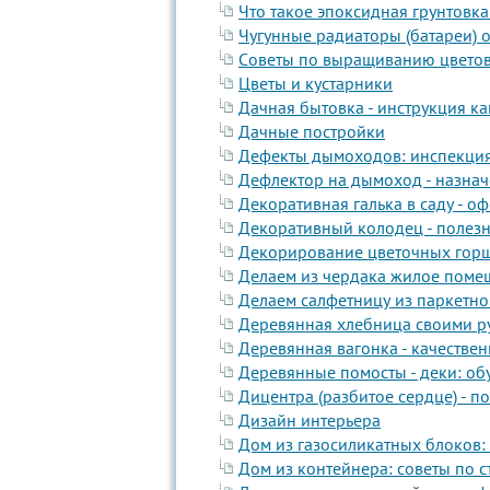
Что такое эпоксидная грунтовка
Чугунные радиаторы (батареи) о
Cоветы по выращиванию цветов 
Цветы и кустарники
Дачная бытовка - инструкция к
Дачные постройки
Дефекты дымоходов: инспекция
Дефлектор на дымоход - назнач
Декоративная галька в саду - о
Декоративный колодец - полезны
Декорирование цветочных горшк
Делаем из чердака жилое поме
Делаем салфетницу из паркетно
Деревянная хлебница своими ру
Деревянная вагонка - качестве
Деревянные помосты - деки: об
Дицентра (разбитое сердце) - п
Дизайн интерьера
Дом из газосиликатных блоков:
Дом из контейнера: советы по 