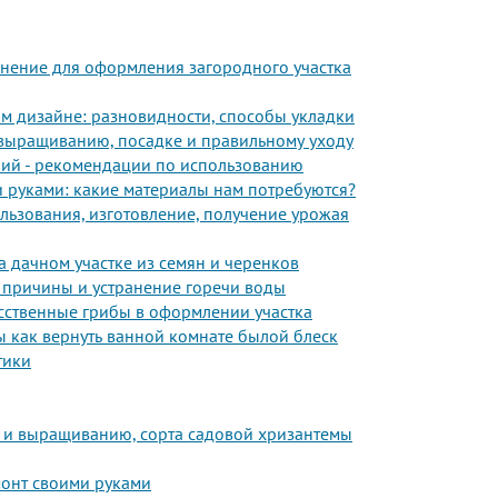
енение для оформления загородного участка
м дизайне: разновидности, способы укладки
 выращиванию, посадке и правильному уходу
ений - рекомендации по использованию
 руками: какие материалы нам потребуются?
льзования, изготовление, получение урожая
на дачном участке из семян и черенков
, причины и устранение горечи воды
сственные грибы в оформлении участка
ы как вернуть ванной комнате былой блеск
тики
е и выращиванию, сорта садовой хризантемы
емонт своими руками