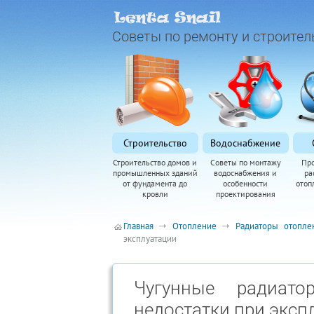
Советы по ремонту и строител
Строительство
Водоснабжение
Строительство домов и
Советы по монтажу
Пр
промышленных зданий
водоснабжения и
ра
от фундамента до
особенности
отоп
кровли
проектирования
Главная
Отопление
Радиаторы отопле
эксплуатации
Чугунные радиато
недостатки при эксп