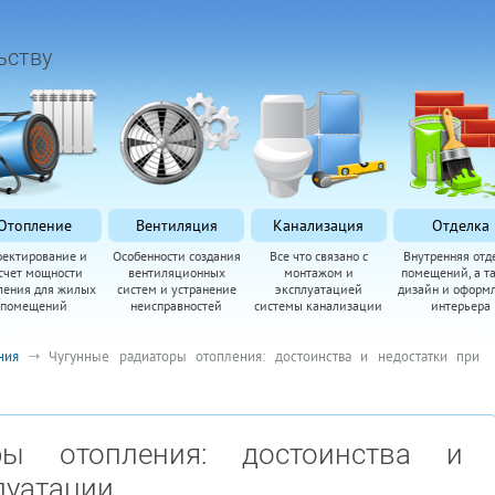
ьству
Отопление
Вентиляция
Канализация
Отделка
оектирование и
Особенности создания
Все что связано с
Внутренняя отд
счет мощности
вентиляционных
монтажом и
помещений, а т
ления для жилых
систем и устранение
эксплуатацией
дизайн и оформ
помещений
неисправностей
системы канализации
интерьера
ния
Чугунные радиаторы отопления: достоинства и недостатки при
ры отопления: достоинства и
луатации