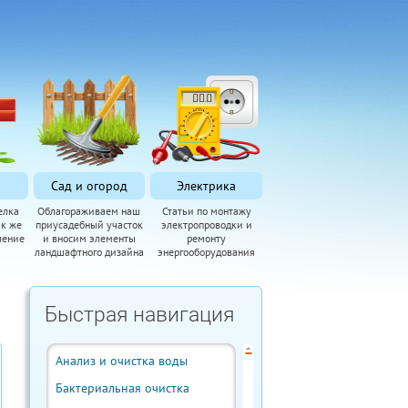
Сад и огород
Электрика
елка
Облагораживаем наш
Статьи по монтажу
ак же
приусадебный участок
электропроводки и
ление
и вносим элементы
ремонту
ландшафтного дизайна
энергооборудования
Быстрая навигация
Анализ и очистка воды
Бактериальная очистка