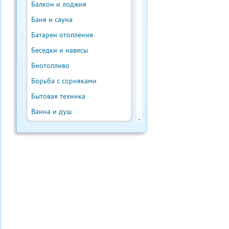
Балкон и лоджия
Баня и сауна
Батареи отопления
Беседки и навесы
Биотопливо
Борьба с сорняками
Бытовая техника
Ванна и душ
Веранда и терраса
Ветрогенератор
Внутренняя отделка
Водонагреватели
Водостоки и отливы
Выгребная яма
Выращивание урожая