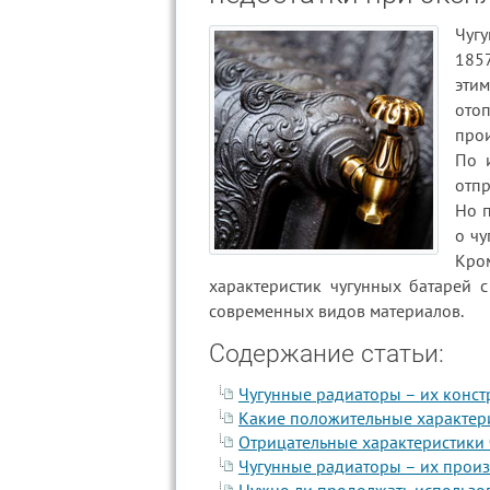
Чуг
1857
эти
ото
про
По 
отпр
Но п
о чу
Кро
характеристик чугунных батарей 
современных видов материалов.
Содержание статьи:
Чугунные радиаторы – их конст
Какие положительные характер
Отрицательные характеристики
Чугунные радиаторы – их произ