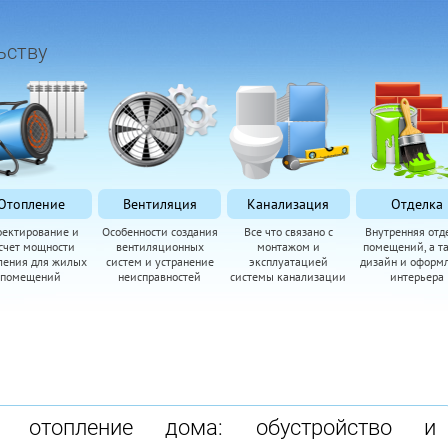
ьству
Отопление
Вентиляция
Канализация
Отделка
оектирование и
Особенности создания
Все что связано с
Внутренняя отд
счет мощности
вентиляционных
монтажом и
помещений, а т
ления для жилых
систем и устранение
эксплуатацией
дизайн и оформ
помещений
неисправностей
системы канализации
интерьера
е отопление дома: обустройство и