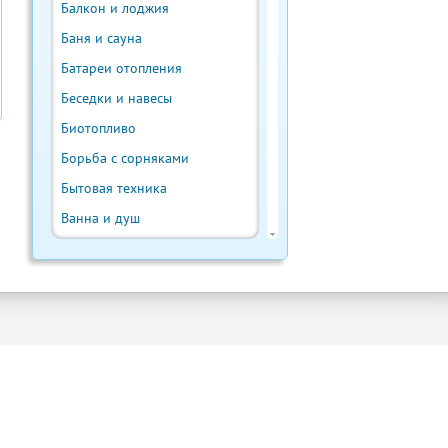
Балкон и лоджия
Баня и сауна
Батареи отопления
Беседки и навесы
Биотопливо
Борьба с сорняками
Бытовая техника
Ванна и душ
Веранда и терраса
Ветрогенератор
Внутренняя отделка
Водонагреватели
Водостоки и отливы
Выгребная яма
Выращивание урожая