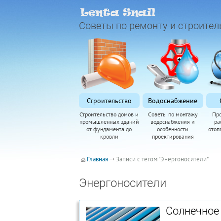
Советы по ремонту и строител
Строительство
Водоснабжение
Строительство домов и
Советы по монтажу
Пр
промышленных зданий
водоснабжения и
ра
от фундамента до
особенности
отоп
кровли
проектирования
Главная
Записи с тегом "Энергоносители"
Энергоносители
Солнечно