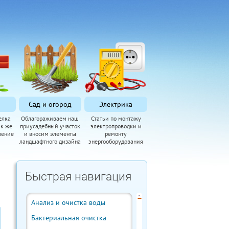
Сад и огород
Электрика
елка
Облагораживаем наш
Статьи по монтажу
ак же
приусадебный участок
электропроводки и
ление
и вносим элементы
ремонту
ландшафтного дизайна
энергооборудования
Быстрая навигация
Анализ и очистка воды
Бактериальная очистка