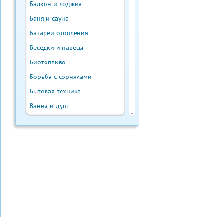
Балкон и лоджия
Баня и сауна
Батареи отопления
Беседки и навесы
Биотопливо
Борьба с сорняками
Бытовая техника
Ванна и душ
Веранда и терраса
Ветрогенератор
Внутренняя отделка
Водонагреватели
Водостоки и отливы
Выгребная яма
Выращивание урожая