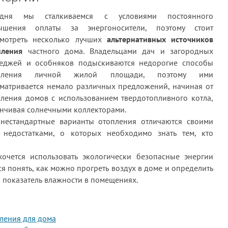
одня мы сталкиваемся с условиями постоянного
ышения оплаты за энергоносители, поэтому стоит
смотреть несколько лучших
альтернативных источников
пления
частного дома. Владельцами дач и загородных
теджей и особняков подыскиваются недорогие способы
пления личной жилой площади, поэтому ими
сматривается немало различных предложений, начиная от
пления домов с использованием твердотопливного котла,
нчивая солнечными коллекторами.
 нестандартные варианты отопления отличаются своими
недостатками, о которых необходимо знать тем, кто
чется использовать экологически безопасные энергии
ся понять, как можно прогреть воздух в доме и определить
 показатель влажности в помещениях.
ления для дома