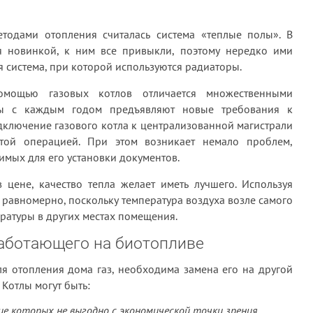
тодами отопления считалась система «теплые полы». В
я новинкой, к ним все привыкли, поэтому нередко ими
 система, при которой используются радиаторы.
мощью газовых котлов отличается множественными
цы с каждым годом предъявляют новые требования к
одключение газового котла к централизованной магистрали
стой операцией. При этом возникает немало проблем,
мых для его установки документов.
в цене, качество тепла желает иметь лучшего. Используя
м равномерно, поскольку температура воздуха возле самого
ратуры в других местах помещения.
аботающего на биотопливе
ля отопления дома газ, необходима замена его на другой
. Котлы могут быть:
ие которых не выгодно с экономической точки зрения.