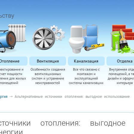
ьству
Отопление
Вентиляция
Канализация
Отделка
оектирование и
Особенности создания
Все что связано с
Внутренняя отд
счет мощности
вентиляционных
монтажом и
помещений, а т
ления для жилых
систем и устранение
эксплуатацией
дизайн и оформ
помещений
неисправностей
системы канализации
интерьера
ргия
Альтернативные источники отопления: выгодное использование
сточники отопления: выгодное
нергии