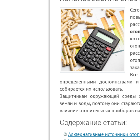
Сег
пов
рас
ото
кот
ото
рас
ото
зака
Все
определенными достоинствами и 
собирается их использовать.
Защитникам окружающей среды хо
земли и воды, поэтому они старают
влияние отопительных приборов на
Содержание статьи:
Альтернативные источники отоп