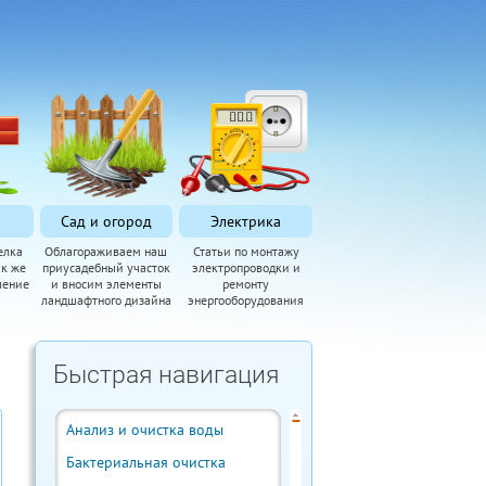
Сад и огород
Электрика
елка
Облагораживаем наш
Статьи по монтажу
ак же
приусадебный участок
электропроводки и
ление
и вносим элементы
ремонту
ландшафтного дизайна
энергооборудования
Быстрая навигация
Анализ и очистка воды
Бактериальная очистка