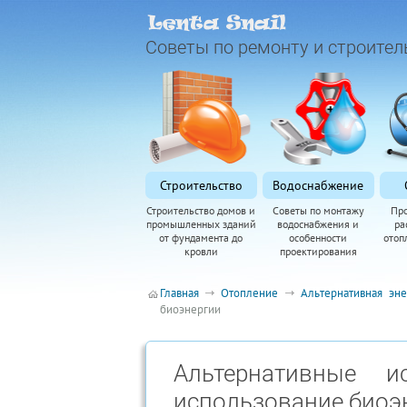
Советы по ремонту и строител
Строительство
Водоснабжение
Строительство домов и
Советы по монтажу
Пр
промышленных зданий
водоснабжения и
ра
от фундамента до
особенности
отоп
кровли
проектирования
Главная
Отопление
Альтернативная эне
биоэнергии
Альтернативные и
использование биоэ