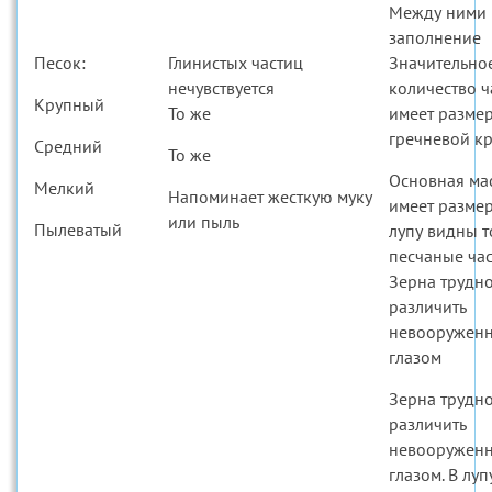
Между ними 
заполнение
Песок:
Глинистых частиц
Значительно
нечувствуется
количество ч
Крупный
То же
имеет разме
гречневой к
Средний
То же
Основная ма
Мелкий
Напоминает жесткую муку
имеет размер
или пыль
Пылеватый
лупу видны т
песчаные час
Зерна трудн
различить
невооружен
глазом
Зерна трудн
различить
невооружен
глазом. В лу