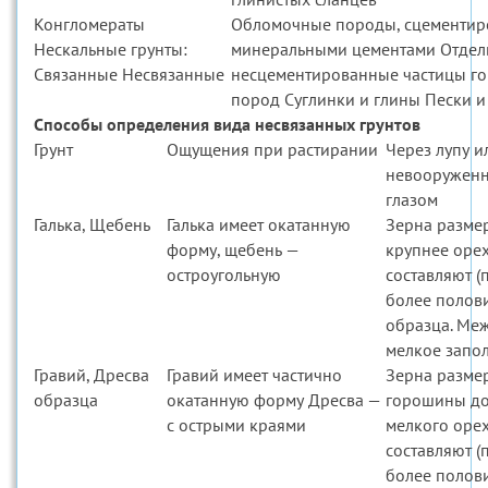
Конгломераты
Обломочные породы, сцементи
Нескальные грунты:
минеральными цементами Отдел
Связанные Несвязанные
несцементированные частицы г
пород Суглинки и глины Пески и
Способы определения вида несвязанных грунтов
Грунт
Ощущения при растирании
Через лупу и
невооружен
глазом
Галька, Щебень
Галька имеет окатанную
Зерна разме
форму, щебень —
крупнее оре
остроугольную
составляют (
более полов
образца. Ме
мелкое запо
Гравий, Дресва
Гравий имеет частично
Зерна разме
образца
окатанную форму Дресва —
горошины д
с острыми краями
мелкого оре
составляют (
более полов