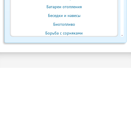
Батареи отопления
Беседки и навесы
Биотопливо
Борьба с сорняками
Бытовая техника
Ванна и душ
Веранда и терраса
Ветрогенератор
Внутренняя отделка
Водонагреватели
Водостоки и отливы
Выгребная яма
Выращивание урожая
Газон и лужайка
Грызуны и вредители