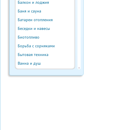
Балкон и лоджия
Баня и сауна
Батареи отопления
Беседки и навесы
Биотопливо
Борьба с сорняками
Бытовая техника
Ванна и душ
Веранда и терраса
Ветрогенератор
Внутренняя отделка
Водонагреватели
Водостоки и отливы
Выгребная яма
Выращивание урожая