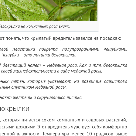
белокрылки на комнатных растениях.
т понять, что крылатый вредитель завелся на посадках:
овой пластинки покрыта полупрозрачными чешуйками,
 Чешуйки – это личинки белокрылки.
 блестящий налет – медвяная роса. Как и тля, белокрылка
своей жизнедеятельности в виде медвяной росы.
рных пятен, которые указывают на развитие сажистого
чным спутником медвяной росы.
инают желтеть и скручиваться листья.
локрылки
, которая питается соком комнатных и садовых растений,
частыми дождями. Этот вредитель чувствует себя комфортно
енной влажности. Температура менее 10 градусов выше