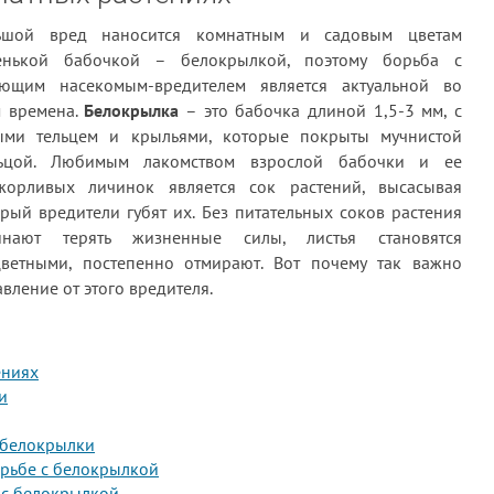
ьшой вред наносится комнатным и садовым цветам
енькой бабочкой – белокрылкой, поэтому борьба с
ающим насекомым-вредителем является актуальной во
м времена.
Белокрылка
– это бабочка длиной 1,5-3 мм, с
ыми тельцем и крыльями, которые покрыты мучнистой
ьцой. Любимым лакомством взрослой бабочки и ее
жорливых личинок является сок растений, высасывая
рый вредители губят их. Без питательных соков растения
инают терять жизненные силы, листья становятся
цветными, постепенно отмирают. Вот почему так важно
ление от этого вредителя.
ениях
и
 белокрылки
орьбе с белокрылкой
 с белокрылкой