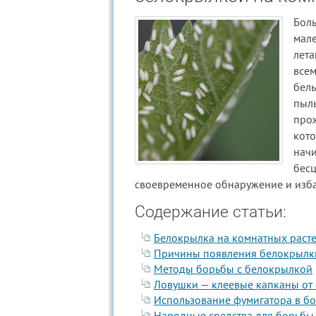
Бол
мал
лет
все
бел
пыл
про
кото
нач
бес
своевременное обнаружение и избав
Содержание статьи:
Белокрылка на комнатных раст
Причины появления белокрылк
Методы борьбы с белокрылкой
Ловушки — клеевые капканы от
Использование фумигатора в б
Народные средства для борьбы