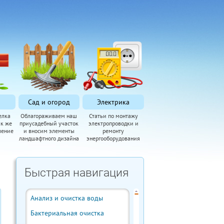
Сад и огород
Электрика
елка
Облагораживаем наш
Статьи по монтажу
ак же
приусадебный участок
электропроводки и
ление
и вносим элементы
ремонту
ландшафтного дизайна
энергооборудования
Быстрая навигация
Анализ и очистка воды
Бактериальная очистка