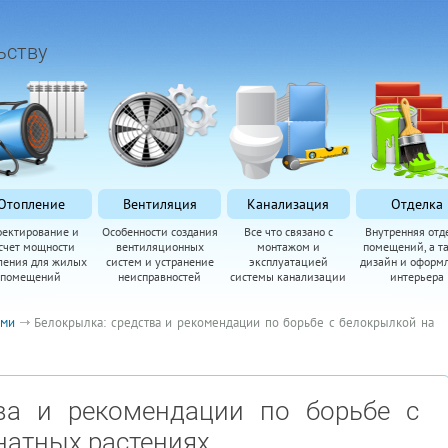
ьству
Отопление
Вентиляция
Канализация
Отделка
оектирование и
Особенности создания
Все что связано с
Внутренняя отд
счет мощности
вентиляционных
монтажом и
помещений, а т
ления для жилых
систем и устранение
эксплуатацией
дизайн и оформ
помещений
неисправностей
системы канализации
интерьера
ями
Белокрылка: средства и рекомендации по борьбе с белокрылкой на
тва и рекомендации по борьбе с
натных растениях