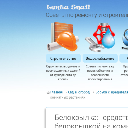
Советы по ремонту и строител
Строительство
Водоснабжение
Строительство домов и
Советы по монтажу
Пр
промышленных зданий
водоснабжения и
ра
от фундамента до
особенности
отоп
кровли
проектирования
Главная
Сад и огород
Борьба с вредител
комнатных растениях
Белокрылка: средс
белокрылкой на ком