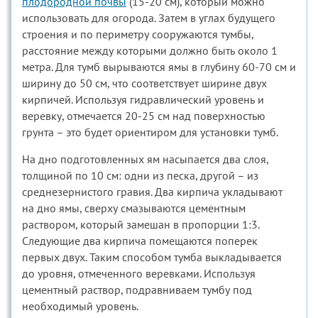
плодородной почвы
(15-20 см), который можно
использовать для огорода. Затем в углах будущего
строения и по периметру сооружаются тумбы,
расстояние между которыми должно быть около 1
метра. Для тумб вырываются ямы в глубину 60-70 см и
ширину до 50 см, что соответствует ширине двух
кирпичей. Используя гидравлический уровень и
веревку, отмечается 20-25 см над поверхностью
грунта – это будет ориентиром для установки тумб.
На дно подготовленных ям насыпается два слоя,
толщиной по 10 см: одни из песка, другой – из
среднезернистого гравия. Два кирпича укладывают
на дно ямы, сверху смазываются цементным
раствором, который замешан в пропорции 1:3.
Следующие два кирпича помещаются поперек
первых двух. Таким способом тумба выкладывается
до уровня, отмеченного веревками. Используя
цементный раствор, подравниваем тумбу под
необходимый уровень.