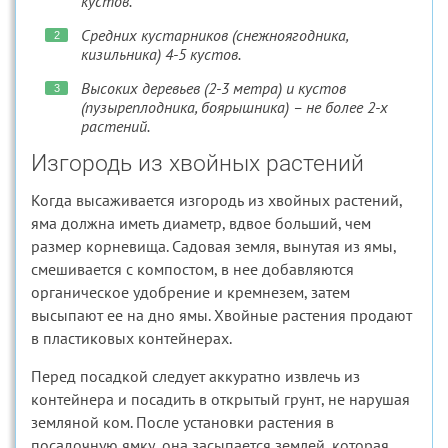
кустов.
Средних кустарников (снежноягодника,
кизильника) 4-5 кустов.
Высоких деревьев (2-3 метра) и кустов
(пузыреплодника, боярышника) – не более 2-х
растений.
Изгородь из хвойных растений
Когда высаживается изгородь из хвойных растений,
яма должна иметь диаметр, вдвое больший, чем
размер корневища. Садовая земля, вынутая из ямы,
смешивается с компостом, в нее добавляются
органическое удобрение и кремнезем, затем
высыпают ее на дно ямы. Хвойные растения продают
в пластиковых контейнерах.
Перед посадкой следует аккуратно извлечь из
контейнера и посадить в открытый грунт, не нарушая
земляной ком. После установки растения в
посадочную ямку, она засыпается землей, которая