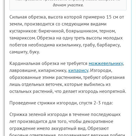
дачном участке.
Сильная обрезка, высота которой примерно 15 см от
земли, производится со следующими видами
кустарников: бирючиной, боярышником, терном,
тамариксом. Обрезка на одну треть высоты молодых
побегов необходима кизильнику, грабу, барбарису,
самшиту, буку.
Кардинальная обрезка не требуется
можжевельнику
,
лавровишне, кипариснику,
кипарису
. Изгороди,
образованные этими растениями, требуют обрезания
лишь отдельных веточек, которые выбились из
остальных растений, что делает изгородь неопрятной.
Проведение стрижки изгороди, спустя 2-3 года:
Стрижка зеленой изгороди в течение последующих
лет производится для того, чтобы декоративное
ограждение имело аккуратный вид. Обрезают
боковые ответвления, подравнивают верхние побеги.