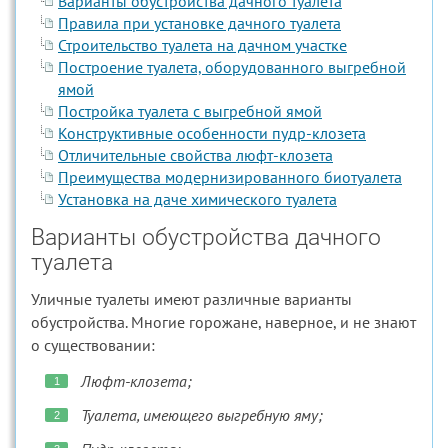
Варианты обустройства дачного туалета
Правила при установке дачного туалета
Строительство туалета на дачном участке
Построение туалета, оборудованного выгребной
ямой
Постройка туалета с выгребной ямой
Конструктивные особенности пудр-клозета
Отличительные свойства люфт-клозета
Преимущества модернизированного биотуалета
Установка на даче химического туалета
Варианты обустройства дачного
туалета
Уличные туалеты имеют различные варианты
обустройства. Многие горожане, наверное, и не знают
о существовании:
Люфт-клозета;
Туалета, имеющего выгребную яму;