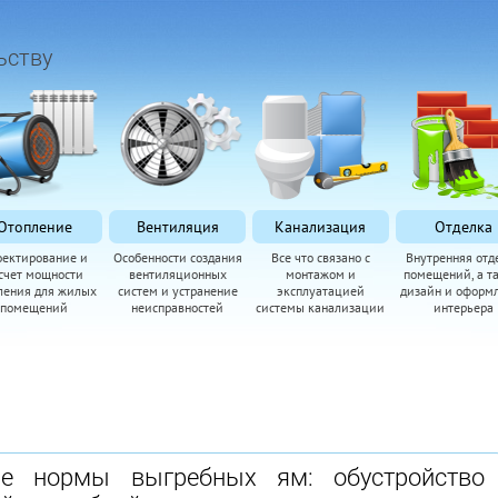
ьству
Отопление
Вентиляция
Канализация
Отделка
оектирование и
Особенности создания
Все что связано с
Внутренняя отд
счет мощности
вентиляционных
монтажом и
помещений, а т
ления для жилых
систем и устранение
эксплуатацией
дизайн и оформ
помещений
неисправностей
системы канализации
интерьера
ые нормы выгребных ям: обустройство