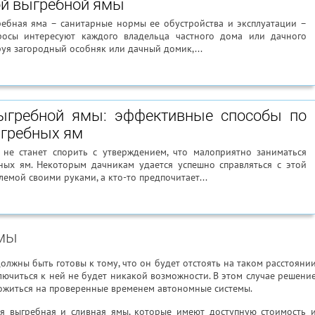
й выгребной ямы
ебная яма – санитарные нормы ее обустройства и эксплуатации –
росы интересуют каждого владельца частного дома или дачного
руя загородный особняк или дачный домик,...
ыгребной ямы: эффективные способы по
ыгребных ям
, не станет спорить с утверждением, что малоприятно заниматься
ных ям. Некоторым дачникам удается успешно справляться с этой
емой своими руками, а кто-то предпочитает...
ямы
олжны быть готовы к тому, что он будет отстоять на таком расстояни
лючиться к ней не будет никакой возможности. В этом случае решени
ложиться на проверенные временем автономные системы.
 выгребная и сливная ямы, которые имеют доступную стоимость 