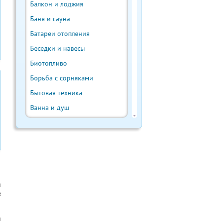
Балкон и лоджия
Баня и сауна
Батареи отопления
Беседки и навесы
Биотопливо
Борьба с сорняками
Бытовая техника
Ванна и душ
Веранда и терраса
Ветрогенератор
Внутренняя отделка
Водонагреватели
Водостоки и отливы
и
е
Выгребная яма
Выращивание урожая
и