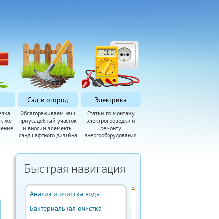
Сад и огород
Электрика
елка
Облагораживаем наш
Статьи по монтажу
ак же
приусадебный участок
электропроводки и
ление
и вносим элементы
ремонту
ландшафтного дизайна
энергооборудования
Быстрая навигация
Анализ и очистка воды
Бактериальная очистка