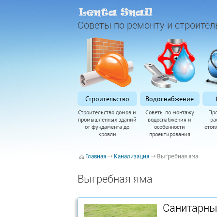
Советы по ремонту и строител
Строительство
Водоснабжение
Строительство домов и
Советы по монтажу
Пр
промышленных зданий
водоснабжения и
ра
от фундамента до
особенности
отоп
кровли
проектирования
Главная
Канализация
Выгребная яма
Выгребная яма
Санитарн