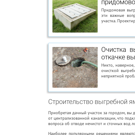
придомово
Придомовая выгр
эти важные воп
участка. Проекти
Очистка в
откачке в
Никто, наверное
очисткой выгреб
неприятной пробл
Строительство выгребной 
Приобретая дачный участок за городом, вы д
от централизованной канализации, что подк
вопроса об отводе нечистот и сточных вод 
Наиболее популярными решениями являются