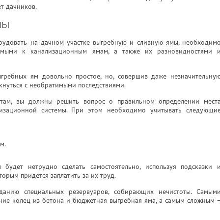
ет дачников.
мы
орудовать на дачном участке выгребную и сливную ямы, необходим
яемыми к канализационным ямам, а также их разновидностями 
выгребных ям довольно простое, но, совершив даже незначительну
лкнуться с необратимыми последствиями.
отам, вы должны решить вопрос о правильном определении мест
изационной системы. При этом необходимо учитывать следующи
м.
 будет нетрудно сделать самостоятельно, используя подсказки 
торым придется заплатить за их труд.
данию специальных резервуаров, собирающих нечистоты. Самым
ние колец из бетона и бюджетная выгребная яма, а самым сложным 