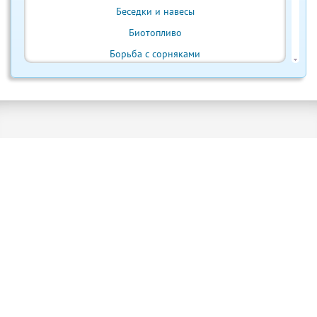
Беседки и навесы
Биотопливо
Борьба с сорняками
Бытовая техника
Ванна и душ
Веранда и терраса
Ветрогенератор
Внутренняя отделка
Водонагреватели
Водостоки и отливы
Выгребная яма
Выращивание урожая
Газон и лужайка
Грызуны и вредители
Дизайн интерьера