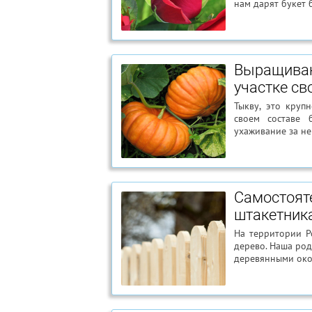
нам дарят букет 
Выращиван
участке св
Тыкву, это круп
своем составе 
ухаживание за не
Самостоят
штакетника
На территории Р
дерево. Наша ро
деревянными око