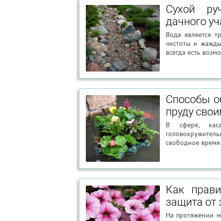
Сухой ру
дачного уч
Вода является т
чистоты и жажды
всегда есть возм
Способы о
пруду сво
В сфере, кас
головокружитель
свободное время 
Как прав
защита от
На протяжении м