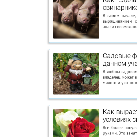
свинарник
В самом начале,
выращиванием с
анализ возможнос
Садовые фи
дачном уч
В любом садовом
владелец может 
милого и уютного
Как вырас
условиях 
Все более попул
руками. Это заня