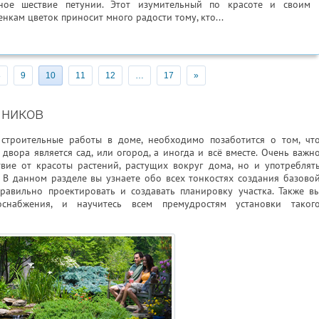
ное шествие петунии. Этот изумительный по красоте и своим
енкам цветок приносит много радости тому, кто...
8
9
10
11
12
…
17
»
чников
строительные работы в доме, необходимо позаботится о том, чт
двора является сад, или огород, а иногда и всё вместе. Очень важн
твие от красоты растений, растущих вокруг дома, но и употреблят
В данном разделе вы узнаете обо всех тонкостях создания базово
правильно проектировать и создавать планировку участка. Также в
снабжения, и научитесь всем премудростям установки таког