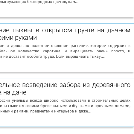
благоухающих благородных цветов, нам...
ие тыквы в открытом грунте на дачном
оими руками
ное и довольно полезное овощное растение, которое содержит в
большое количество каротина, и выращивать очень просто, и
й не доставит особого труда. Если выращивать тыкву,...
ельное возведение забора из деревянного
 на даче
оссии умельцы всегда широко использовали в строительных целях
дина славится своими бревенчатыми избушками и прочными домами,
нными рамами, предметами интерьера и даже...