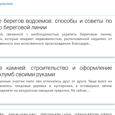
 участке
е берегов водоемов: способы и советы по
ю береговой линии
й, связанной с необходимостью укрепить береговую линию,
и, которые владеют недвижимостью, расположенной недалеко от
венного или естественного происхождения. Благодаря...
з камней: строительство и оформление
клумб своими руками
дачные участки мало чем отличались друг от друга. Чаще всего их
влялись плодовые деревья и кустарники, а оставшуюся землю
зделяли на аккуратные овощные грядочки. Но сейчас...
ть свинарник: правильное строительство