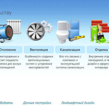
ьству
Отопление
Вентиляция
Канализация
Отделка
оектирование и
Особенности создания
Все что связано с
Внутренняя отд
счет мощности
вентиляционных
монтажом и
помещений, а т
ления для жилых
систем и устранение
эксплуатацией
дизайн и оформ
помещений
неисправностей
системы канализации
интерьера
Водоемы
Дачные постройки
Ландшафтный дизайн