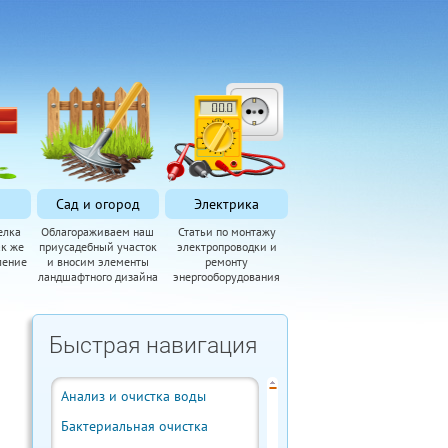
Сад и огород
Электрика
елка
Облагораживаем наш
Статьи по монтажу
ак же
приусадебный участок
электропроводки и
ление
и вносим элементы
ремонту
ландшафтного дизайна
энергооборудования
Быстрая навигация
Анализ и очистка воды
Бактериальная очистка