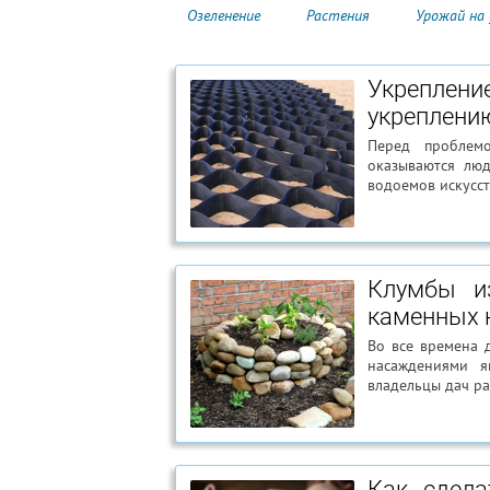
Озеленение
Растения
Урожай на
Укреплени
укреплени
Перед проблемо
оказываются люд
водоемов искусст
Клумбы и
каменных 
Во все времена 
насаждениями я
владельцы дач ра
Как сдела