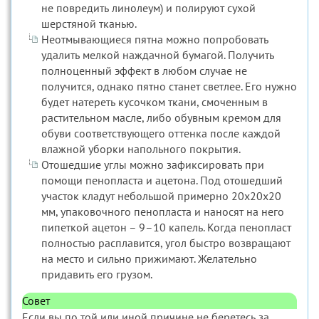
не повредить линолеум) и полируют сухой
шерстяной тканью.
Неотмывающиеся пятна можно попробовать
удалить мелкой наждачной бумагой. Получить
полноценный эффект в любом случае не
получится, однако пятно станет светлее. Его нужно
будет натереть кусочком ткани, смоченным в
растительном масле, либо обувным кремом для
обуви соответствующего оттенка после каждой
влажной уборки напольного покрытия.
Отошедшие углы можно зафиксировать при
помощи пенопласта и ацетона. Под отошедший
участок кладут небольшой примерно 20х20х20
мм, упаковочного пенопласта и наносят на него
пипеткой ацетон – 9–10 капель. Когда пенопласт
полностью расплавится, угол быстро возвращают
на место и сильно прижимают. Желательно
придавить его грузом.
Совет
Если вы по той или иной причине не беретесь за