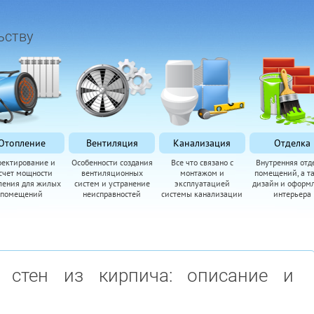
ьству
Отопление
Вентиляция
Канализация
Отделка
оектирование и
Особенности создания
Все что связано с
Внутренняя отд
счет мощности
вентиляционных
монтажом и
помещений, а т
ления для жилых
систем и устранение
эксплуатацией
дизайн и оформ
помещений
неисправностей
системы канализации
интерьера
 стен из кирпича: описание и