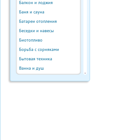
Балкон и лоджия
Баня и сауна
Батареи отопления
Беседки и навесы
Биотопливо
Борьба с сорняками
Бытовая техника
Ванна и душ
Веранда и терраса
Ветрогенератор
Внутренняя отделка
Водонагреватели
Водостоки и отливы
Выгребная яма
Выращивание урожая