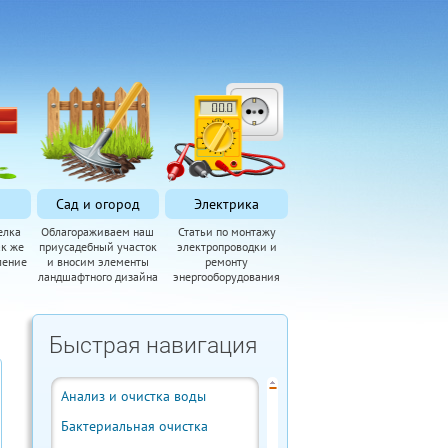
Сад и огород
Электрика
елка
Облагораживаем наш
Статьи по монтажу
ак же
приусадебный участок
электропроводки и
ление
и вносим элементы
ремонту
ландшафтного дизайна
энергооборудования
Быстрая навигация
Анализ и очистка воды
Бактериальная очистка