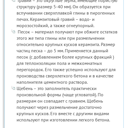
Гравий – это округлые зерна, имеющие пористую
структуру (размер 5-40 мм). Он образуется при
вспучивании сверхплавкой глины в пирогенных
печах. Керамзитовый гравий – водо- и
морозостойкий, а также огнеупорный.
Песок – материал получают при обжиге остатков
этого же типа глины или при размельчении
относительно крупных кусков керамзита. Размер
частиц песка – до 5 мм. Применяется данный
песок (с добавлением более крупных фракций )
для теплоизоляции пола и межкомнатных
перегородок. Его также успешно используют для
производства сверхлегкого бетона и в качестве
наполнителя цементного раствора.
Щебень – это заполнитель практически
произвольной формы (чаще угловатой). По
размерам он совпадает с гравием. Щебень
получают через размельчение достаточно
крупных кусков. Его вместе с другими видами
используют при изготовлении легкого бетона.